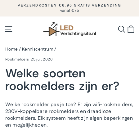
Naar
DKOSTEN €6.95 GRATIS VERZENDING
inhoud
vanaf €75
b
Diashow
pauzeren
gaan
Sitenavigatie
Zoeke
W
Home
/
Kenniscentrum
/
Rookmelders
·
25 jul. 2026
Welke soorten
rookmelders zijn er?
Welke rookmelder pas je toe? Er zijn wifi-rookmelders,
230V-koppelbare rookmelders en draadloze
rookmelders. Elk systeem heeft zijn eigen beperkingen
en mogelijkheden.