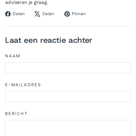
adviseren je graag.
Delen
Tweeten
Pinnen
Delen
Delen
Pinnen
op
op
op
Facebook
X
Pinterest
Laat een reactie achter
NAAM
E-MAILADRES
BERICHT