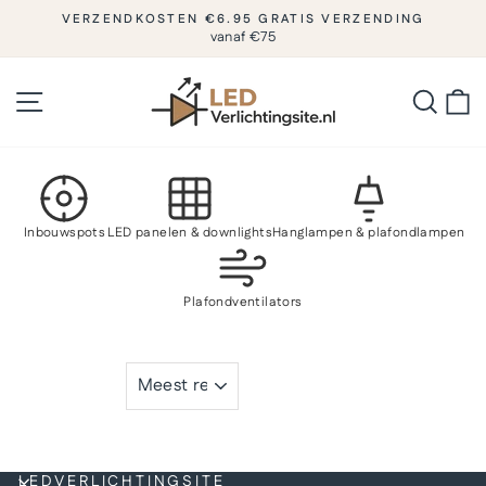
Naar
VERZENDKOSTEN €6.95 GRATIS VERZENDING
inhoud
vanaf €75
Diashow
pauzeren
gaan
Sitenavigatie
Zoeke
W
Inbouwspots
LED panelen & downlights
Hanglampen & plafondlampen
Plafondventilators
SORTEREN
LEDVERLICHTINGSITE