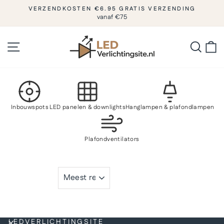
Naar
VERZENDKOSTEN €6.95 GRATIS VERZENDING
inhoud
vanaf €75
Diashow
pauzeren
gaan
Sitenavigatie
Zoeke
W
Inbouwspots
LED panelen & downlights
Hanglampen & plafondlampen
Plafondventilators
SORTEREN
LEDVERLICHTINGSITE