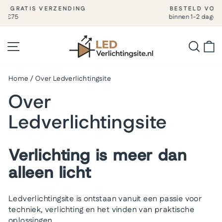
Naar
BESTELD VOOR 17:00
inhoud
binnen 1-2 dagen geleverd
Diashow
pauzeren
gaan
Sitenavigatie
Zoeke
W
Home
/
Over Ledverlichtingsite
Over
Ledverlichtingsite
Verlichting is meer dan
alleen licht
Ledverlichtingsite is ontstaan vanuit een passie voor
techniek, verlichting en het vinden van praktische
oplossingen.